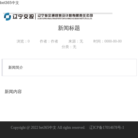
bet365中文
新闻标题
首
be
浏览：0
作者：作者
来源：无
时间：0000-00-00
分类：无
业
精
新闻简介
科
be
新闻内容
人
党
招
Copyright @ 2022 bet365中文 All rights reserved.
辽ICP备17014678号-1