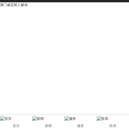
联
澳门威尼斯人赌场
首页
新闻
服务
联系