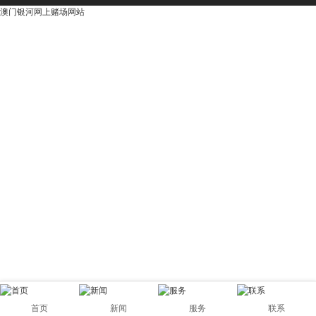
联
澳门银河网上赌场网站
首页
新闻
服务
联系