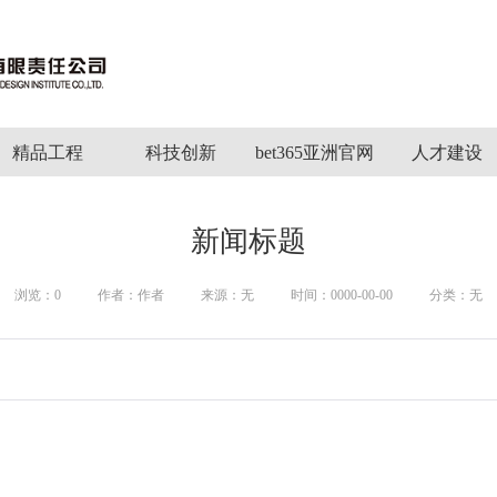
精品工程
科技创新
bet365亚洲官网
人才建设
新闻标题
浏览：0
作者：作者
来源：无
时间：0000-00-00
分类：无