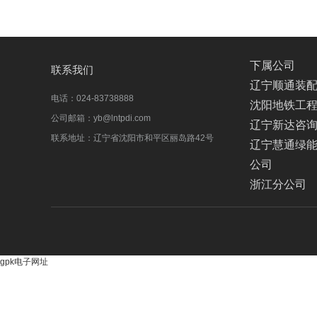
下属公司
联系我们
辽宁顺通装
电话：024-83738888
沈阳地铁工
公司邮箱：yb@lntpdi.com
辽宁新达咨
联系地址：辽宁省沈阳市和平区丽岛路42号
辽宁慧通绿
公司
浙江分公司
gpk电子网址