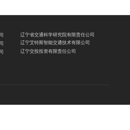
辽宁省交通科学研究院有限责任公司
司
辽宁艾特斯智能交通技术有限公司
司
辽宁交投投资有限责任公司
司