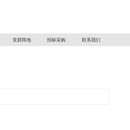
党群阵地
招标采购
联系我们