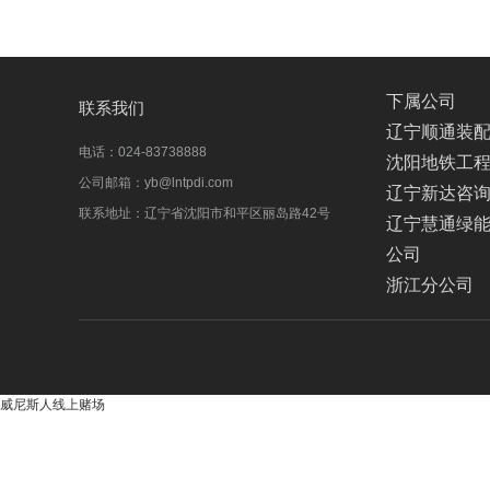
下属公司
联系我们
辽宁顺通装
电话：024-83738888
沈阳地铁工
公司邮箱：yb@lntpdi.com
辽宁新达咨
联系地址：辽宁省沈阳市和平区丽岛路42号
辽宁慧通绿
公司
浙江分公司
威尼斯人线上赌场