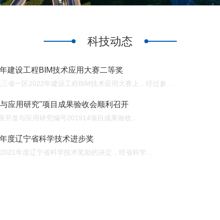
科技动态
022年建设工程BIM技术应用大赛二等奖
北三省一区2022年建设工程BIM技术应用大赛上，经过参...
发与应用研究"项目成果验收会顺利召开
开发与应用研究编号201914项目成果验收...
021年度辽宁省科学技术进步奖
021年度辽宁省科学技术奖励的决定，经省科学...