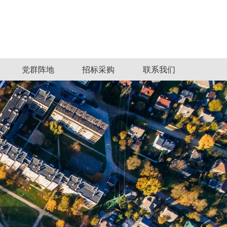
党群阵地
招标采购
联系我们