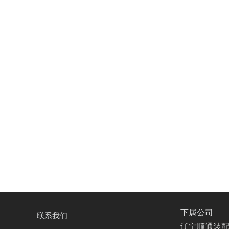
下属公司
联系我们
辽宁顺通装