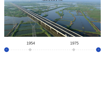
联
1954
1975
<
>
1984
2003
1954年
2009
2016
交通部在辽宁沈阳成立公路总局第四分局
2019
1975年