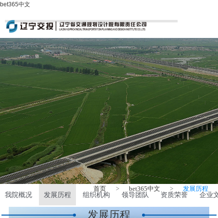
bet365中文
首
be
业
精
科
b
人
党
首页
>
bet365中文
>
发展历程
我院概况
发展历程
组织机构
领导团队
资质荣誉
企业
招
发展历程