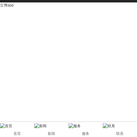
联
立博app
首页
新闻
服务
联系