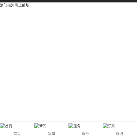
联
澳门银河网上赌场
首页
新闻
服务
联系