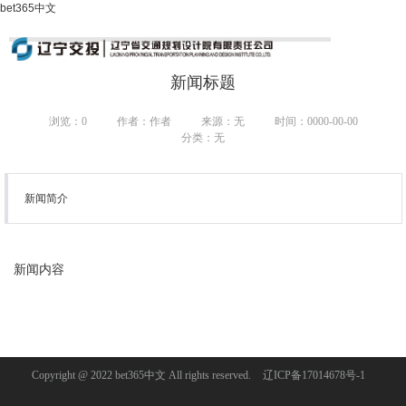
bet365中文
新闻标题
首
be
浏览：0
作者：作者
来源：无
时间：0000-00-00
分类：无
业
精
新闻简介
科
be
新闻内容
人
党
招
Copyright @ 2022 bet365中文 All rights reserved.
辽ICP备17014678号-1